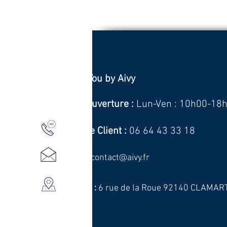
Textile and You by Aivy
Horaires d'ouverture :
Lun-Ven :
10h00-18
Service Client :
06 64 43 33 18
Email :
contact@aivy.fr
Bureau :
6 rue de la Roue 92140 CLAMAR