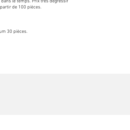
 dans le temps. Prix très dégressif
partir de 100 pièces.
Serigraphie
flocage
marquage textile
impression textile
mum 30 pièces.
broderie
tshirt
polo
sweat
totebag
clichy levallois cla
92