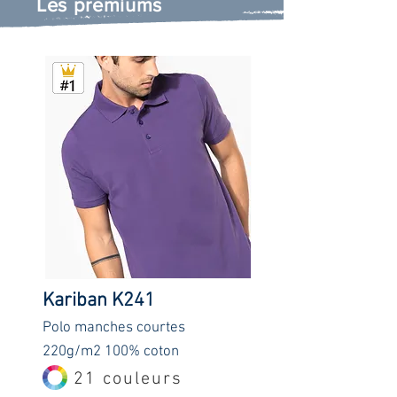
Les premiums
Kariban K241
Polo manches courtes
22
0
g/
m2
100
% coton
21 couleurs