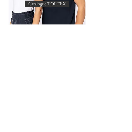
Catalogue TOPTEX
Catalogue
TOPTEX
Plus de 2200 références et 20
millions de produits en stock.
Catalogue SOL'S